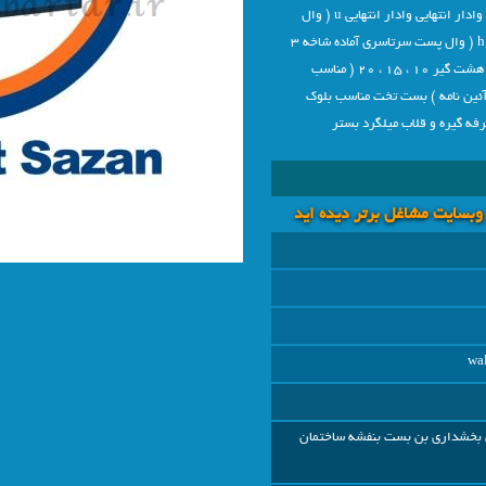
15 ، 20 ناودانی کشویی مناسب بالای وادار میانی و وادار انتهایی وادار انتهایی u ( وال
پست سرتاسری آماده شاخه 3 متری ) وادار انتهایی h ( وال پست سرتاسری آماده شاخه 3
متری) پلیت ( مناسب اجرای وادار ها ) نبشی منقطع هشت گیر 10 ، 15 ، 20 ( مناسب
آئین نامه ) بست تخت مناسب بلوک
ه گیره و قلاب میلگرد بستر
 وبسايت مشاغل برتر دیده اید
wa
ن بخشداری بن بست بنفشه ساختمان