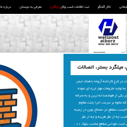
لیغاتی
تالار گفتگو
ثبت اطلاعات کسب وکار
(رایگان)
معرفی به دوستان
درباره ما
میلگرد بستر، اتصالات
ت در کرج کارخانه آروشا با هدف ایمن
 تولید ملزومات مهار لرزه ای نموده
ر یکی از هوشمندانه ترین و به صرفه
 که علاوه بر سرعت اجرا باعث مقاوم
پست منقطع جزء مصالح نوین در زمینه
سب چه از نظر هزینه و چه از نظر
سرعت بالای اجرا نسبت به روش قدیمی نبشی کشی است ناودانی منقطع مناسب بلوک 10 ،