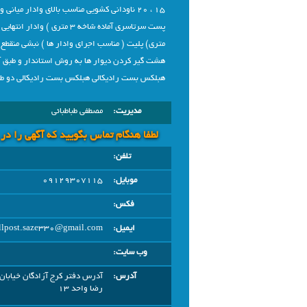
هشت گیر کردن دیوار ها به روش استاندار و طبق 
هبلکس بست رادیکالی هبلکس بست رادیکالی دو طرف
مدیریت:
مصطفی طباطبائی
لطفا هنگام تماس بگویید که آگهی را در
تلفن:
موبایل:
09129307115
فکس:
ایمیل:
llpost.saze330@gmail.com
وب سایت:
آدرس:
آدرس دفتر کرج آزادگان خیابا
رضا واحد 13