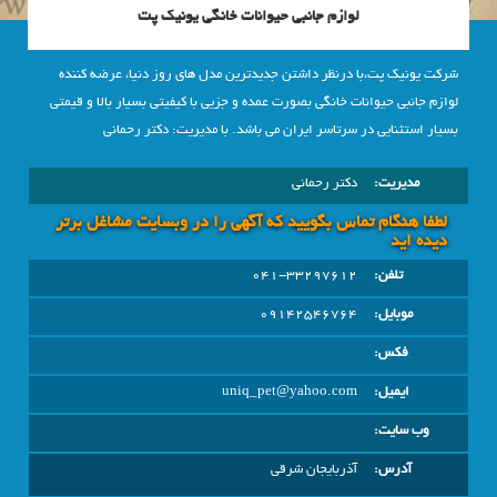
لوازم جانبی حیوانات خانگی یونیک پت
شرکت یونیک پت،با درنظر داشتن جدیدترین مدل های روز دنیا، عرضه کننده
لوازم جانبی حیوانات خانگی بصورت عمده و جزیی با کیفیتی بسیار بالا و قیمتی
بسیار استثنایی در سرتاسر ایران می باشد. با مدیریت: دکتر رحمانی
مدیریت:
دکتر رحمانی
لطفا هنگام تماس بگویید که آگهی را در وبسايت مشاغل برتر
دیده اید
تلفن:
041-33297612
موبایل:
09142546764
فکس:
ایمیل:
uniq_pet@yahoo.com
وب سایت:
آدرس:
آذربايجان شرقي