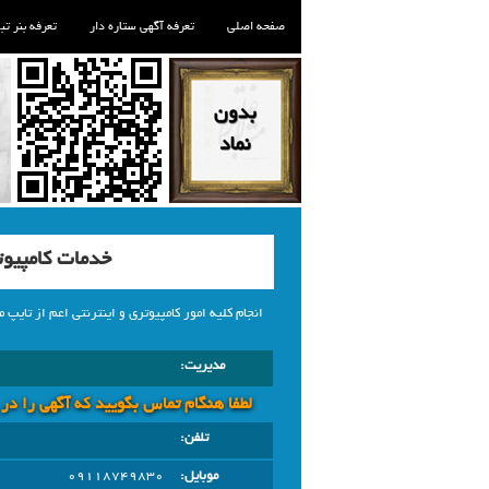
صفحه اصلی
تعرفه آگهی ستاره دار
تعرفه بنر تب
خدمات کامپیوت
انجام کلیه امور کامپیوتری و اینترنتی اعم از تایپ مق
مدیریت:
لطفا هنگام تماس بگویید که آگهی را در
تلفن:
موبایل:
09118749830