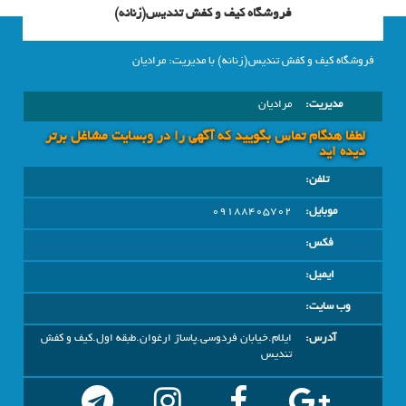
فروشگاه کیف و کفش تندیس(زنانه)
فروشگاه کیف و کفش تندیس(زنانه) با مدیریت: مرادیان
مدیریت:
مرادیان
لطفا هنگام تماس بگویید که آگهی را در وبسايت مشاغل برتر
دیده اید
تلفن:
موبایل:
09188405702
فکس:
ایمیل:
وب سایت:
آدرس:
ایلام.خیابان فردوسی.پاساژ ارغوان.طبقه اول.کیف و کفش
تندیس