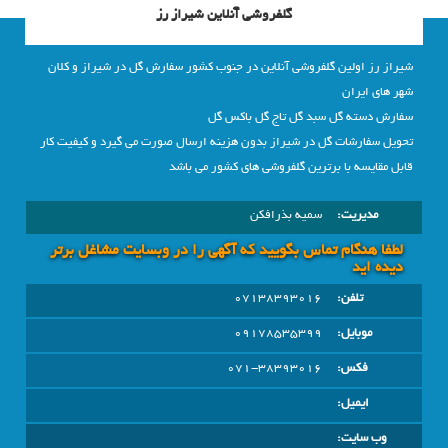
گلفروشی آنلاین شیراز رز
شیراز رز اولین گلفروشی آنلاین در جنوب کشور سفارش گل در شیراز و کلان
شهر های ایران
سفارش دسته گل سبد گل تاج گل باکس گل
تحویل سفارشات گل در شیراز بدون هزینه ارسال صورت می گیرد و کیفیت کار
قابل مقایسه با برترین گلفروشی های کشور می باشد
مدیریت:
سمیه بذرافکن
لطفا هنگام تماس بگویید که آگهی را در وبسايت مشاغل برتر
دیده اید
تلفن:
07138393016
موبایل:
09178535399
فکس:
071-38393016
ایمیل:
وب سایت: