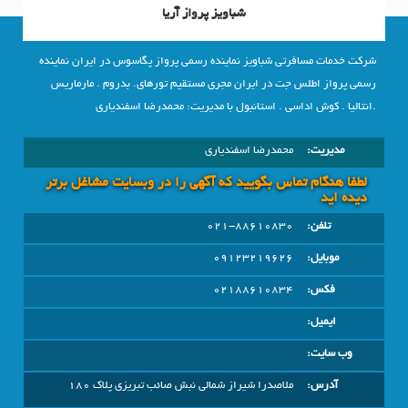
شباویز پرواز آریا
شرکت خدمات مسافرتی شباویز نماینده رسمی پرواز پگاسوس در ایران نماینده
رسمی پرواز اطلس جت در ایران مجری مستقیم تورهای. بدروم . مارماریس
.انتالیا . کوش اداسی . استانبول با مدیریت: محمدرضا اسفندیاری
مدیریت:
محمدرضا اسفندیاری
لطفا هنگام تماس بگویید که آگهی را در وبسايت مشاغل برتر
دیده اید
تلفن:
021-88610830
موبایل:
09123219626
فکس:
02188610834
ایمیل:
وب سایت:
آدرس:
ملاصدرا شیراز شمالی نبش صائب تبریزی پلاک 180