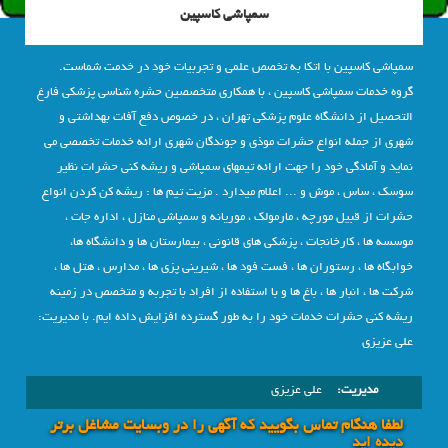
سمپاشی کاسپین
سمپاشی کاسپین با اتکا به تخصص علمی و تجربیات خود در خدمت شماست.
گروه خدمات سمپاشی کاسپین ، با همکاری متخصصین حشره شناسی پزشکی فارغ
التحصیل از دانشگاه علوم پزشکی تهران ، در خصوص دفع آفات بهداشتی و
شهری از جمله انواع حشرات موذی و جوندگان شهری ارائه خدمات تخصصی می
نماید و آمادگی خود را جهت ارائه تیمهای سمپاشی و ریشه کنی حشرات نظیر
سوسک ، ساس ، موش و ... اعلام میدارد . مزیت تیم ها : ریشه کن کردن انواع
حشرات از قبیل مورچه ، مارمولک ، موریانه و سمپاشی منازل ، اداره جات ،
موسسه ها ، کارخانجات ، پزشکی های قانونی ، بیمارستان ها و دانشگاه ها،
خوابگاه ها ، رستوران ها ، فست فود ها ، شیرینی پزی ها ، مدارس ، هتل ها ،
شرکت ها ، انبار ها ، باغ ها و با استفاده از افراد با تجربه و متخصص در زمینه
ریشه کنی حشرات خدمات خود را به طور گسترده افزایش داده ایم. با مدیریت:
علی عزیزی
مدیریت:
علی عزیزی
لطفا هنگام تماس بگویید که آگهی را در وبسايت مشاغل برتر
دیده اید