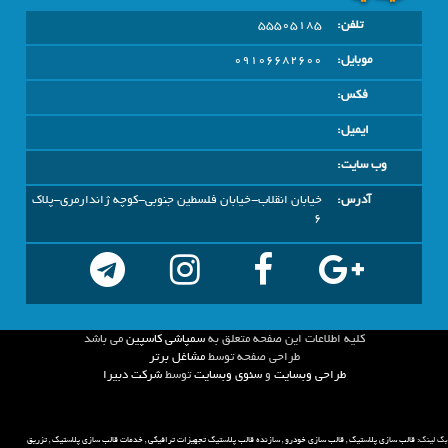
تلفن:
55505185
موبایل:
09106682600
فکس:
ایمیل:
وب سایت:
آدرس:
خیابان انقلاب-خیابان فلسطین جنوبی-کوچه ژاندارمری-پلاک
6
كليه اطلاعات اين صفحه متعلق به
سمپاشی کاسپین
مي باشد
طراحي صفحه توسط
مشاغل برتر
طراحی وبسایت
و
سئوی وبسایت
توسط
شركت دبيرا
بک لینک:
قالب سازی پلاستیک
,
قالب سازی خودرو
,
سازنده قالب پلاستیک تجهیزات ترافیکی
,
خدمات قالب سازی پلاستیک
,
تزریق