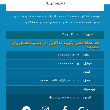
تشریفات رایکا
تشریفات رایکا ارائه دهنده خدمات و برگزارکننده مراسمات جشن تولد، عروسی،
ترحیم، افتتاحیه، اختتامیه، جشنواره، همایش، سمینار، نمایشگاه و ...
مدیریت:
تشریفات رایکا
لطفا هنگام تماس بگویید که آگهی را در وبسايت مشاغل برتر
دیده اید
تلفن:
02177861407
موبایل:
09194869225
فکس:
ایمیل:
raykavip.official@gmail.com
وب سایت:
آدرس:
https://raykavip.com/