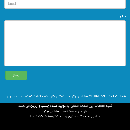
پیام
شما اينجاييد:
بانك اطلاعات مشاغل برتر
/
صنعت
/
کارخانه
/ تولید کننده چسب و رزین
كليه اطلاعات اين صفحه متعلق به
تولید کننده چسب و رزین
مي باشد
طراحي صفحه توسط
مشاغل برتر
طراحی وبسایت
و
سئوی وبسایت
توسط
شركت دبيرا