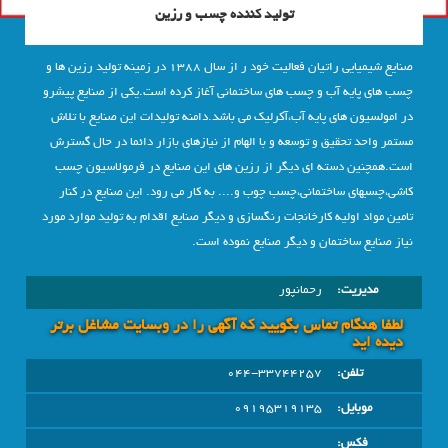
تولید کننده چسب و رزین
صنایع شیمیایی راتیان فعالیت خود ر از سال 1388 در زمینه تولید رزین ها و
چسب های پایه آب و چسب های ساختمانی آغاز کرده است.یکی از صنایع پیشرو
در امولسیون های پایه آب،آکرلیک می باشد.دامنه تولیدات این صنایع با تلاش
مستمر واحد تحقیق و توسعه و با الهام از نیازهای بازار دائما در حال گسترش
است.همچنین دسته ای دیگر از رزین های این صنایع در فرمولاسیون چسب
کاشی،چسبهای ساختمانی،چسب چوب و.... به کار می رود. این صنایع در کنار
تامین مواد اولیه کارخانجات رنگسازی و دیگر صنایع اقدام به تولید موارد مورد
نیاز صنایع ساختمان و دیگر صنایع نموده است.
مدیریت:
رحمانپور
لطفا هنگام تماس بگویید که آگهی را در وبسايت مشاغل برتر
دیده اید
تلفن:
044-33744257
موبایل:
09195319135
فکس: