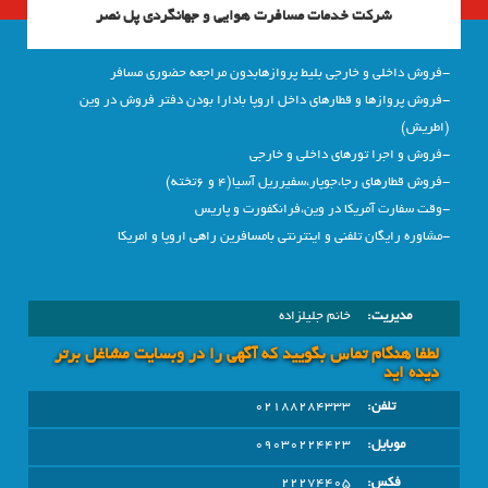
شرکت خدمات مسافرت هوایی و جهانگردی پل نصر
-فروش داخلی و خارجی بلیط پروازهابدون مراجعه حضوری مسافر
-فروش پروازها و قطارهای داخل اروپا بادارا بودن دفتر فروش در وین
(اطریش)
-فروش و اجرا تورهای داخلی و خارجی
-فروش قطارهای رجا،جوپار،سفیرریل آسیا(4 و 6تخته)
-وقت سفارت آمریکا در وین،فرانکفورت و پاریس
-مشاوره رایگان تلفنی و اینترنتی بامسافرین راهی اروپا و امریکا
مدیریت:
خانم جلیلزاده
لطفا هنگام تماس بگویید که آگهی را در وبسايت مشاغل برتر
دیده اید
تلفن:
02188284333
موبایل:
09030224423
فکس:
22274405