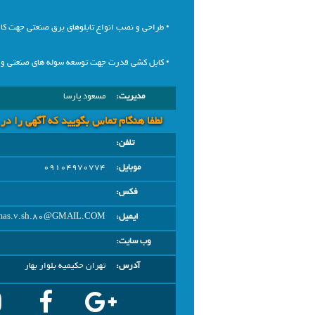
• طراحی و نصب انواع تابلوهای برق صنعتی جهت کا
• کابل کشی قدرت جهت توسعه سوله های صنعتی و ک
مدیریت:
مسعود پارسا
لطفا هنگام تماس بگویید که آگهی را در
تلفن:
موبایل:
09104970774
فکس:
ایمیل:
mas.v.sh.80@GMAIL.COM
وب سایت:
آدرس:
تهران حکیمیه بلوار بهار