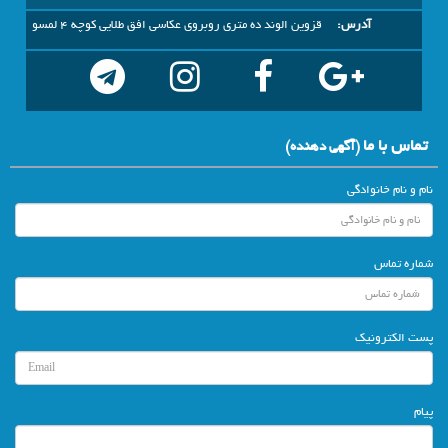
آدرس:
قزوین الوند ده متری روبروی عکاسی افق طلایی کوچه 4 لمسو
تماس با ما
(آگهي دهنده)
نام و نام خانوادگی
شماره تماس
پست الکترونیک
پیام