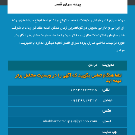
پرده سرای قصر
پرده سرای قصر طراحی ، دوخت و نصب انواع پرده عرضه انواع پارچه های پرده
ای ایرانی و خارجی تحویل در کوتاهترین زمان ممکن آماده عقد قرارداد با شرکت
ها و سازمان ها تزئینات منازل و دفاتر خود را به ما بسپارید مشاوره رایگان در
مورد تزئینات داخلی منازل پرده سرای قصر شعبه دیگری ندارد با مدیریت:
مرادی
مدیریت:
مرادي
لطفا هنگام تماس بگویید که آگهی را در وبسايت مشاغل برتر
دیده اید
تلفن:
02822243645
موبایل:
09126814227
فکس:
ایمیل:
aliakbarmoradi293@yahoo.com
وب سایت: