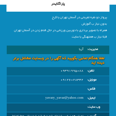
پاراگلایدر
پرواز دو نفره تفریحی در آسمان تهران یا کرج
بدون نیاز ب آموزش
همراه با تصویر برداری با دوربین ورزشی در حال قدم زدن در آسمان تهران
قبلا نیاز ب همتهنگی با سایت
مدیریت:
آريا
لطفا هنگام تماس بگویید که آگهی را در وبسايت مشاغل برتر
دیده اید
تلفن:
٠٩٣٩١٩٩٥٠٨٨
موبایل:
٠٩١٢٦٠٢٨٣٤٢
فکس:
ایمیل:
yavary_yavar@yahoo.com
وب سایت: