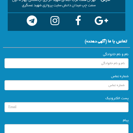
آدرس:
تهران همت غرب ابتداي شهيد خرازي اردستاني چهاراه اول
سمت چپ ميدان دانش سايت پروازي شهيد عسگري
تماس با ما
(آگهي دهنده)
نام و نام خانوادگی
شماره تماس
پست الکترونیک
پیام