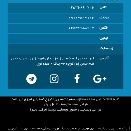
تلفن:
02536661706
موبایل:
09127597102
فکس:
02536658693
ایمیل:
وب سایت:
آدرس:
قم . خیابان امام خمینی (ره) میدان شهید زین الدین ,خیابان
امام حسن (ع) کوچه 32 پلاک 2 طبقه اول
كليه اطلاعات اين صفحه متعلق به
شرکت مدرن افروغ گستران انرژی
مي باشد
طراحي صفحه توسط
مشاغل برتر
طراحی وبسایت
و
سئوی وبسایت
توسط
شركت دبيرا
بک لینک:
قالب سازی پلاستیک
,
قالب سازی خودرو
,
سازنده قالب پلاستیک تجهیزات ترافیکی
,
خدمات قالب سازی پلاستیک
,
تزریق