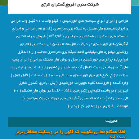
شرکت مدرن افروغ گستران انرژی
طراحی و اجرای انواع سیستم های خورشیدی 1 کیلو وات تا 50 کیلو وات طراحی
و اجرای سیستم های متصل به شبکه برق سراسری ( on grid ) طراحی و اجرای
سیستم های مستقل از شبکه برق سراسری ( off grid ) فروش و راه اندازی
آبگرمکن های خورشیدی در ظرفیت های مختلف (50 الی 300 لیتر) اجرای
روشنایی بیلبورد های تبلیغاتی فاقد شبکه برق سراسری ساخت و راه اندازی
انواع پایه چراغ های خورشیدی در مدل و توان های مختلف طراحی و اجرای پمپ
های آب خورشیدی جهت انتقال آب چاه به مزارع کشاورزی ( استخرها ) طراحی و
ساخت انواع پکیج های برق خورشیدی 100 الی 1000 وات ساعت ( قابل حمل )
وارد کننده و فروشنده کلیه تجهیزات خورشیدی ( پنل , باطری , کنترل شارژ ,
اینورتر ) فروشنده کلیه پروژکتورهای LED - SMD در توان های مختلف ( 20
الی 200 وات ) نماینده انحصاری آبگرمکن های خورشیدی وکیوم تیوپ (
هوشمند , فلوتری , پروانه ای , کویل دار )
مدیریت:
لطفا هنگام تماس بگویید که آگهی را در وبسايت مشاغل برتر
دیده اید