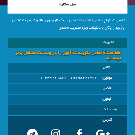
مبل ستاره
تعمیرات انواع مبلمان تمام پارچه، نجاری، رنگ کاری، ورق طلا و نقره و پتینه کاری
بازدید رایگان با تخفیفات ویژه مدیریت محمدی
مدیریت:
لطفا هنگام تماس بگویید که آگهی را در وبسايت مشاغل برتر
دیده اید
تلفن:
موبایل:
09195221546 - 09335221546
فکس:
ایمیل:
وب سایت:
آدرس: