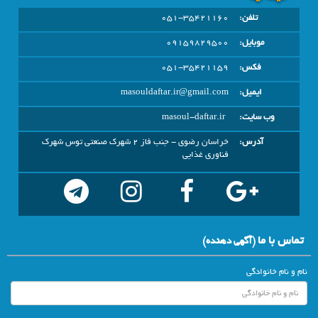
تلفن:
051-35421160
موبایل:
09159829500
فکس:
051-35421159
ایمیل:
masouldaftar.ir@gmail.com
وب سایت:
masoul-daftar.ir
آدرس:
خراسان رضوي - جنب فاز 2 شهرک صنعتی توس شهرک
فناوری غذایی
تماس با ما
(آگهي دهنده)
نام و نام خانوادگی