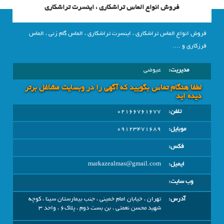
فروش انواع الماس تراشکاری ، اینسرت تراشکاری
فروش انواع الماس تراشکاری ، اینسرت تراشکاری ، الماس گام زنی ، الماس
فرزکاری و ....
مدیریت:
عیوضی
لطفا هنگام تماس بگویید که آگهی را در وبسايت مشاغل برتر
دیده اید
تلفن:
02166761677
موبایل:
09123471689
فکس:
ایمیل:
markazealmas@gmail.com
وب سایت:
آدرس:
تهران ، خیابان امام خمینی ، جنب بیمارستان سینا ، کوچه
شهید محسن نعمتی ، بن بست دوم ، پلاک6 ، واحد 3