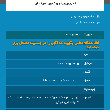
تدریس پیانو و کیبورد حرفه ای
نوازنده کنسرتها واستودیو
نوازنده حمید عسکری
مدیریت:
منصور جنيد
لطفا هنگام تماس بگویید که آگهی را در وبسايت مشاغل برتر
دیده اید
تلفن:
موبایل:
09129052415
فکس:
ایمیل:
Mansourprox@yahoo.com
وب سایت:
آدرس:
تهران - سوهانك-شهرك لاله-خ اقاقيا-بن بست آفتاب-پلاك
٧-واحد اول شرقي