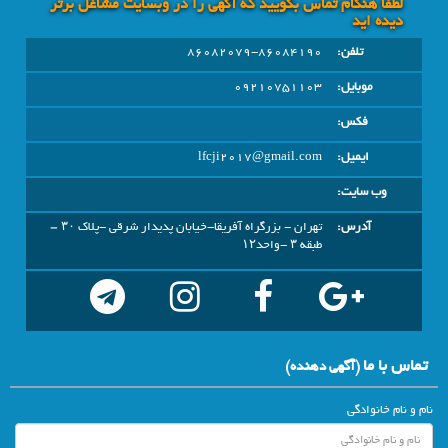
لطفا هنگام تماس بگویید که آگهی را در وبسايت مشاغل برتر
دیده اید
تلفن:
86082079-86084190
موبایل:
09210751103
فکس:
ایمیل:
lfcji2017@gmail.com
وب سایت:
آدرس:
تهران - بزرگراه آفریقا-خیابان پدیدار شرقی -پلاک ۳۰ –
طبقه ۳ -واحد۱۲
تماس با ما
(آگهي دهنده)
نام و نام خانوادگی