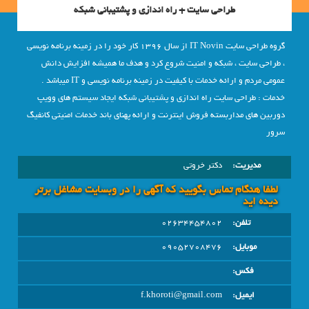
طراحی سایت + راه اندازی و پشتیبانی شبکه
گروه طراحی سایت IT Novin از سال 1396 کار خود را در زمینه برنامه نویسی
، طراحی سایت ، شبکه و امنیت شروع کرد و هدف ما همیشه افزایش دانش
عمومی مردم و ارائه خدمات با کیفیت در زمینه برنامه نویسی و IT میباشد .
خدمات : طراحی سایت راه اندازی و پشتیبانی شبکه ایجاد سیستم های وویپ
دوربین های مداربسته فروش اینترنت و ارائه پهنای باند خدمات امنیتی کانفیگ
سرور
مدیریت:
دکتر خروتی
لطفا هنگام تماس بگویید که آگهی را در وبسايت مشاغل برتر
دیده اید
تلفن:
02634454802
موبایل:
09052708476
فکس:
ایمیل:
f.khoroti@gmail.com