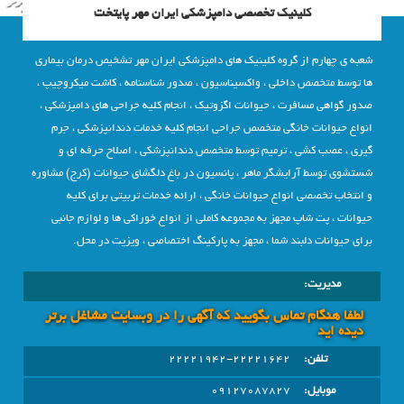
کلینیک تخصصی دامپزشکی ایران مهر پایتخت
شعبه ی چهارم از گروه کلینیک های دامپزشکی ایران مهر تشخیص درمان بیماری
ها توسط متخصص داخلی ، واکسیناسیون ، صدور شناسنامه ، کاشت میکروچیپ ،
صدور گواهی مسافرت ، حیوانات اگزوتیک ، انجام کلیه جراحی های دامپزشکی ،
انواع حیوانات خانگی متخصص جراحی انجام کلیه خدمات دندانپزشکی ، جرم
گیری ، عصب کشی ، ترمیم توسط متخصص دندانپزشکی ، اصلاح حرفه ای و
شستشوی توسط آرایشگر ماهر ، پانسیون در باغ دلگشای حیوانات (کرج) مشاوره
و انتخاب تخصصی انواع حیوانات خانگی ، ارائه خدمات تربیتی برای کلیه
حیوانات ، پت شاپ مجهز به مجموعه کاملی از انواع خوراکی ها و لوازم جانبی
برای حیوانات دلبند شما ، مجهز به پارکینگ اختصاصی ، ویزیت در محل.
مدیریت:
لطفا هنگام تماس بگویید که آگهی را در وبسايت مشاغل برتر
دیده اید
تلفن:
22221942-22221642
موبایل:
09127087827