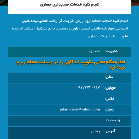
انجام کلیه خدمات حسابداری حصاری
انجام کلیه خدمات حسابداری.ارزش افزوده. گزارشات فصلی.بیمه تامین
اجتماعی.اظهارنامه مالیاتی.لیست حقوق و دستمزد برای شرکتها .اصناف. اتحادیه
ها و..... با مدیریت: حصاری
مدیریت:
حصاری
لطفا هنگام تماس بگویید که آگهی را در وبسايت مشاغل برتر
دیده اید
تلفن:
موبایل:
۰۹۱۲۷۷۲۰۹۱۷
فکس:
ایمیل:
jafarhesari@yahoo.com
وب سایت:
آدرس:
زنجان