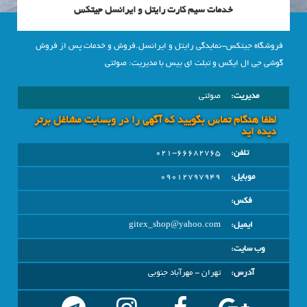
خدمات سیم کارت رایتل و ایرانسل جیتکس
فروشگاه جیتکس-نمایدگی رایتل و ایرانسل.فروش و خدمات پس از فروش
گوشی جی ال ایکس و تبلت ای بیس با مدیریت: صولتی
مدیریت:
صولتی
لطفا هنگام تماس بگویید که آگهی را در وبسايت مشاغل برتر
دیده اید
تلفن:
021-66682765
موبایل:
09012797949
فکس:
ایمیل:
gitex_shop@yahoo.com
وب سایت:
آدرس:
تهران - مهرآباد جنوبی