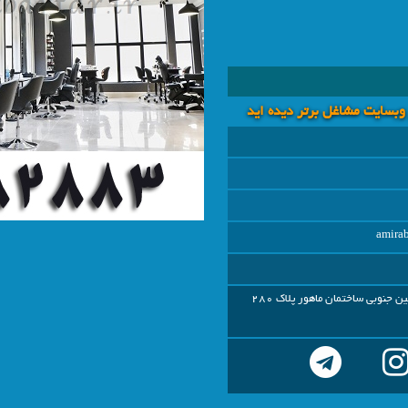
 وبسايت مشاغل برتر دیده اید
amira
تهران - فردوس شرق نبش رامین جنوبی ساختمان ماهور پلاک 280