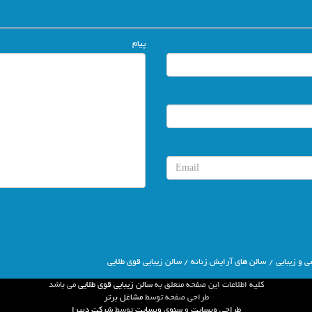
پیام
 و زیبایی
/
سالن های آرایش زنانه
/ سالن زیبایی قوی طلایی
كليه اطلاعات اين صفحه متعلق به
سالن زیبایی قوی طلایی
مي باشد
طراحي صفحه توسط
مشاغل برتر
طراحی وبسایت
و
سئوی وبسایت
توسط
شركت دبيرا