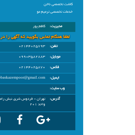
کاشت تخصصی ناخن
خدمات تخصصی ترمیم مو
مدیریت:
کاظم پور
لطفا هنگام تماس بگویید که آگهی را در
تلفن:
02144025793
موبایل:
09903582883
فکس:
02144025870
ایمیل:
bbaskazempoor@gmail.com
وب سایت:
آدرس:
واحد 201