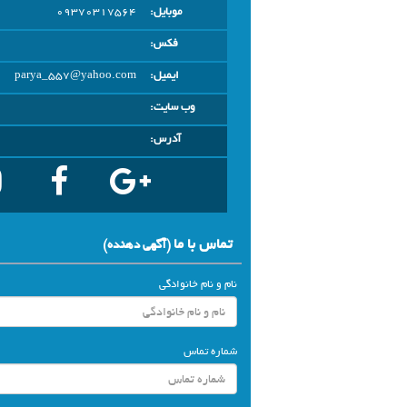
موبایل:
09370317564
فکس:
ایمیل:
parya_557@yahoo.com
وب سایت:
آدرس:
تماس با ما
(آگهي دهنده)
نام و نام خانوادگی
شماره تماس