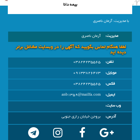
بیمه دانا
با مدیریت: آرمان ناصری
مدیریت:
آرمان ناصری
لطفا هنگام تماس بگویید که آگهی را در وبسايت مشاغل برتر
دیده اید
تلفن:
03824235565
موبایل:
09133826473
فکس:
03824235565
ایمیل:
anb1359@mailfa.com
وب سایت:
آدرس:
بروجن خیابان رازی جنوبی