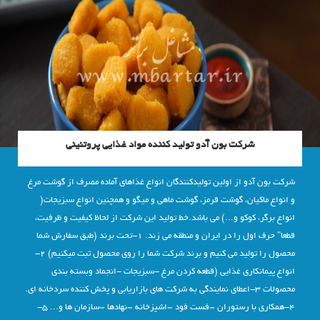
شرکت بون آدو تولید کننده مواد غذایی پروتئینی
شرکت بون آدو از اولین تولیدکنندگان انواع غذاهای آماده مصرف از گوشت مرغ
و انواع ماکیان، گوشت قرمز، گوشت ماهی و میگو و همچنین انواع سبزیجات(
انواع برگر، کوکو و...) می باشد.خط تولید این شرکت از لحاظ کیفیت و ظرفیت،
قطعا" حرف اول را در ایران و منطقه می زند. 1-تحت برند (طبق سفارش شما
محصول را تولید می کنیم و برند شرکت شما را روی محصول ثبت میکنیم) 2-
انواع پیمانکاری غذایی (قطعه کردن مرغ -سبزیجات -انجماد وبسته بندی
محصولات 3-اعطای نمایندگی به شرکت های بازاریابی و پخش کننده سردخانه ای.
4-همکاری با رستوران –فست فود –اشپزخانه –نهادها –سازمان ها و... 5-