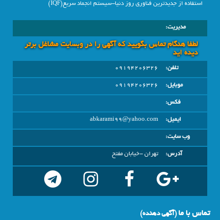
استفاده از جدیدترین فناوری روز دنیا-سیستم انجماد سریع(IQF)
مدیریت:
لطفا هنگام تماس بگویید که آگهی را در وبسايت مشاغل برتر
دیده اید
تلفن:
09194206326
موبایل:
09194206326
فکس:
ایمیل:
abkarami99@yahoo.com
وب سایت:
آدرس:
تهران -خیابان مفتح
تماس با ما
(آگهي دهنده)