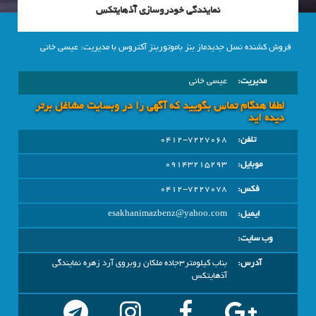
نمایندگی خودروسازی آذهایتکس
فروش کشنده نسل جدیدماز بنز باموتوربنز آکتروس با مدیریت: عیسی خانی
مدیریت:
عیسی خانی
لطفا هنگام تماس بگویید که آگهی را در وبسايت مشاغل برتر
دیده اید
تلفن:
0412-7227068
موبایل:
09143215293
فکس:
0412-7227078
ایمیل:
esakhanimazbenz@yahoo.com
وب سایت:
آدرس:
بناب کیلومتر3جاده ملکان روبروی آرد زهره نمایندگی
آذهایتکس