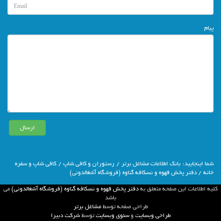
پیام
شما اينجاييد:
بانك اطلاعات مشاغل برتر
/
رستوران و کافی شاپ
/
کافی شاپ و سفره
خانه
/ دفتر پخش قهوه و نسکافه گناوه (فروشگاه آشغالدونی)
كليه اطلاعات اين صفحه متعلق به
دفتر پخش قهوه و نسکافه گناوه (فروشگاه آشغالدونی)
مي
باشد
طراحي صفحه توسط
مشاغل برتر
طراحی وبسایت
و
سئوی وبسایت
توسط
شركت دبيرا