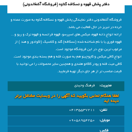
دفتر پخش قهوه و نسکافه گناوه (فروشگاه آشغالدونی)
فروشگاه آشغالدونی دفتر نمایندگی پخش قهوه و نسکافه گناوه به صورت عمده و
خرده در تبریز در حال فعالیت می باشد.
ارائه انواع دانه قهوه، میکس های اسپرسو، قهوه فرانسه و قهوه ترک و ریو و...
قهوه فوری یا با نام شناخته شده (نسکافه) گلد و کلاسیک (اکوادور و هند ) از
مرغوب ترین نوع، در این فروشگاه موجود است.
انواع کافی میکس و کاپوچینو هم به صورت فله و هم بسته بندی موجود است.
کافی میت فله و پودر کاکائو هلندی و همچنین سایر محصولات را می توانید با
قیمت مناسب تر از هر جای دیگر تهیه فرمایید.
مدیریت:
فرهنگ وحیدی
لطفا هنگام تماس بگویید که آگهی را در وبسايت مشاغل برتر
دیده اید
تلفن:
04135537211
موبایل:
09058954250
فکس: