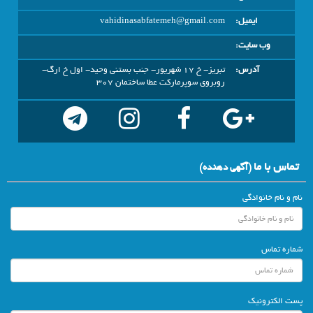
ایمیل:
vahidinasabfatemeh@gmail.com
وب سایت:
آدرس:
تبریز- خ 17 شهریور- جنب بستنی وحید- اول خ ارگ-
روبروی سوپرمارکت عطا ساختمان 307
تماس با ما
(آگهي دهنده)
نام و نام خانوادگی
شماره تماس
پست الکترونیک