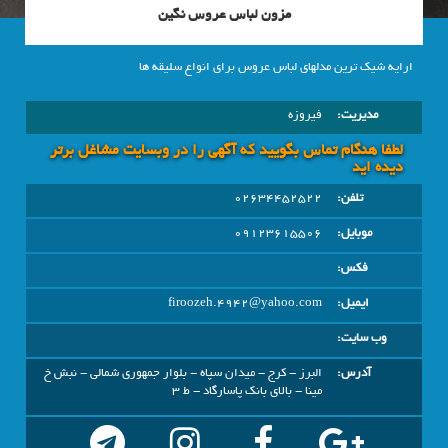
مزون لباس عروس نگین
ارایه شیک ترین مدلهای لباس عروس برای انواع سلیقه ها
مدیریت:
فیروزه
لطفا هنگام تماس بگویید که آگهی را در وبسايت مشاغل برتر
دیده اید
تلفن:
02634452522
موبایل:
09123615506
فکس:
ایمیل:
firoozeh.4942@yahoo.com
وب سایت:
آدرس:
البرز - کرج - میدان سپاه - بلوار جمهوری شمالی - نبش خ
مینا - بالای بانک پاسارگاد - ط 3