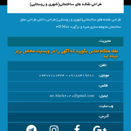
طراحی نقشه های ساختمانی(شهری و روستایی)
طراحی نقشه های ساختمانی(شهری و روستایی) طراحی داخلی طراحی نمای
ساختمان محوطه سازی متره و برآورد 3D Max
مدیریت:
لطفا هنگام تماس بگویید که آگهی را در وبسايت مشاغل برتر
دیده اید
تلفن:
موبایل:
09188419281 - 09307181324
فکس:
ایمیل:
arc.black2020@gmail.com
وب سایت:
آدرس: