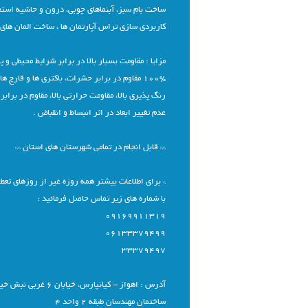
ساخت بام سبز، آبنماهای چوبی، درون و حاشیه استخر
کاربردی سازی تراس آپارتمان ها ، ساخت المان های ش
مزایا : مقاومت بسیار بالا در برابر شرایط محیطی و 
100% مقاوم در برابر حشرات، باکتری ها و قارچ های چوب خوار،
رنگ پذیری بالا، مقاومت حرارتی بالا، مقاوم در برابر
عدم تغییر ابعاد در اثر انبساط و انقباض .
** قابل انجام در تمامی شهرستان های استان **
* برای اطلاعات بیشتر همه روزه غیر از روزهای تعط
با شماره های زیر تماس حاصل فرمائید :
09169911319
06133379499
33379497
آدرس : اهواز - کیانپارس، خیابان 6 غربی نبش خیابان شهید وهابی
ساختمان مهندسان طبقه 2 واحد 4