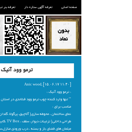
صفحه اصلی
تعرفه آگهی ستاره دار
تعرفه بنر تب
ترمو وود آنیک 
Anic wood, [۱۵.۰۶.۱۷ ۱۱:۴۰]
* ترمو وود آنیک *
٬٬ تنها وارد کننده چوب ترمو وود فنلاندی در استان خوزستان ٬٬
مناسب برای :
نمای ساختمان ، محوطه سازی( آلاچیق، پرگولا، گلدان و
طراحی داخلی( تزئینات دیوار، سقف ، TV Box ،کابینت آشپزخانه و ...)
مبلمان های فضای باز و بسته ، درب ورودی منازل،سا