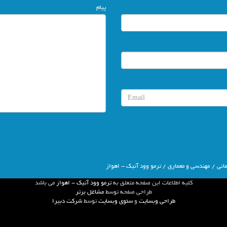
پیام
انی
/
مهندسی و معماری
/ ترمو وود آنیک - اهواز
كليه اطلاعات اين صفحه متعلق به
ترمو وود آنیک - اهواز
مي باشد
طراحي صفحه توسط
مشاغل برتر
طراحی وبسایت
و
سئوی وبسایت
توسط
شركت دبيرا