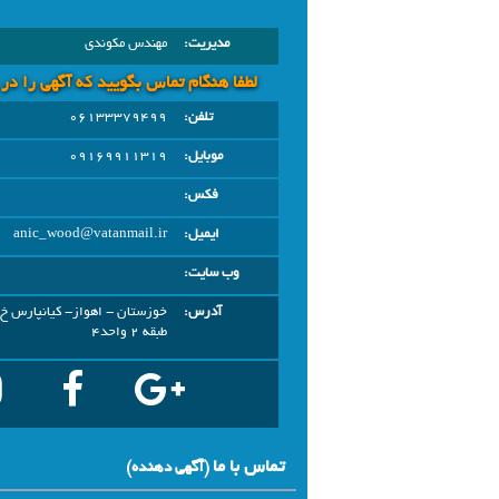
مدیریت:
مهندس مکوندی
لطفا هنگام تماس بگویید که آگهی را در
تلفن:
06133379499
موبایل:
09169911319
فکس:
ایمیل:
anic_wood@vatanmail.ir
وب سایت:
آدرس:
طبقه 2 واحد4
تماس با ما
(آگهي دهنده)