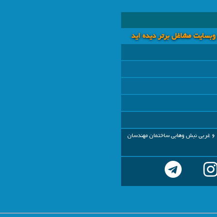
 وبسايت مشاغل برتر دیده اید
خوزستان - اهواز- کیانپارس خ 6 غربی نبش وهابی ساختمان مهندسان