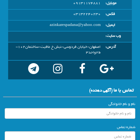
موبایل:
09131174881
فکس:
03132240230
ایمیل:
azinkarespadana@yahoo.com
وب سایت:
آدرس:
اصفهان-خیابان فردوسی-نبش خ عافیت-ساختمان102-
ط2واحد3
تماس با ما
(آگهي دهنده)
نام و نام خانوادگی
شماره تماس