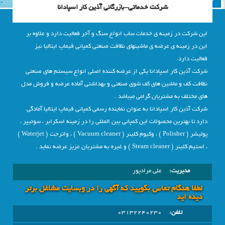
شرکت خدماتی-بازرگانی آذین کار اسپادانا
این شرکت در زمینه ی خدمات ساب انواع سنگ و آجر فعالیت دارد و علاوه بر
این در زمینه ی عرضه ی ماشینهای نظافت صنعتی کمپانی فیماپ ایتالیا نیز
فعالیت دارد.
شرکت آذین کار اسپادانا یکی از عرضه کننده اصلی انواع سیستم های صنعتی
نظافت کف و ماشین های کف شوی صنعتی و بهداشتی آماده عرضه و فروش مدل
های مختلف به مشتریان گرامی میباشد .
شرکت آذین کار اسپادانا به عنوان نماینده رسمی کمپانی فیماپ ایتالیا آمادگی
دارد تا بهترین محصولات این کمپانی بین المللی را در زمینه اسکرابر ، سوئیپر ،
پولیشر ( Polisher ) ، وکیوم کلینر ( Vacuum cleaner ) ، واترجت ( Waterjet )
، استیم کلینر ( Steam cleaner ) و غیره به مشتریان عزیز عرضه نماید .
مدیریت:
علی مرادپور
لطفا هنگام تماس بگویید که آگهی را در وبسايت مشاغل برتر
دیده اید
تلفن:
03132240230