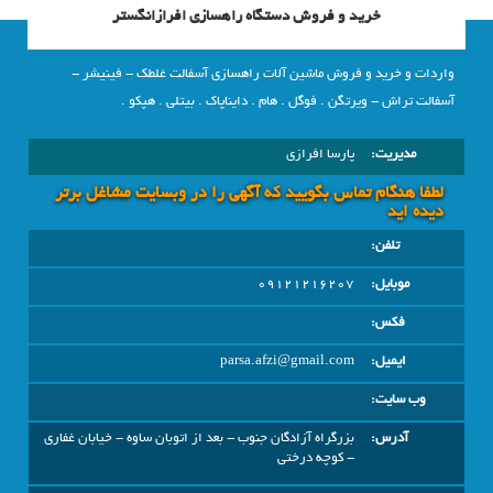
خرید و فروش دستگاه راهسازی افرازانگستر
واردات و خرید و فروش ماشین آلات راهسازی آسفالت غلطک - فینیشر -
آسفالت تراش - ویرتگن . فوگل . هام . دایناپاک . بیتلی . هپکو .
مدیریت:
پارسا افرازی
لطفا هنگام تماس بگویید که آگهی را در وبسايت مشاغل برتر
دیده اید
تلفن:
موبایل:
09121216207
فکس:
ایمیل:
parsa.afzi@gmail.com
وب سایت:
آدرس:
بزرگراه آزادگان جنوب - بعد از اتوبان ساوه - خیابان غفاری
- کوچه درختی