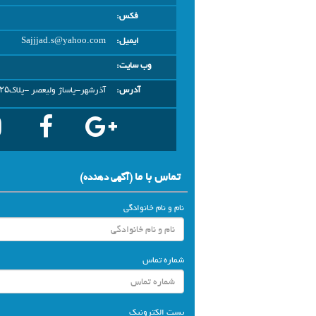
فکس:
ایمیل:
Sajjjad.s@yahoo.com
وب سایت:
آدرس:
آذرشهر-پاساژ ولیعصر -پلاک۲۵
تماس با ما
(آگهي دهنده)
نام و نام خانوادگی
شماره تماس
پست الکترونیک