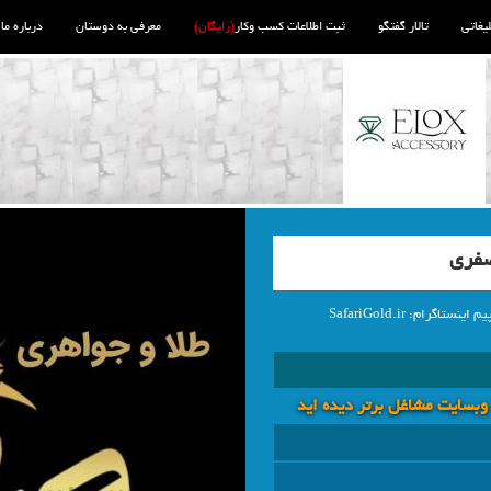
لیغاتی
تالار گفتگو
ثبت اطلاعات کسب وکار
(رایگان)
معرفی به دوستان
درباره ما
صفری
ام: SafariGold.ir
 وبسايت مشاغل برتر دیده اید