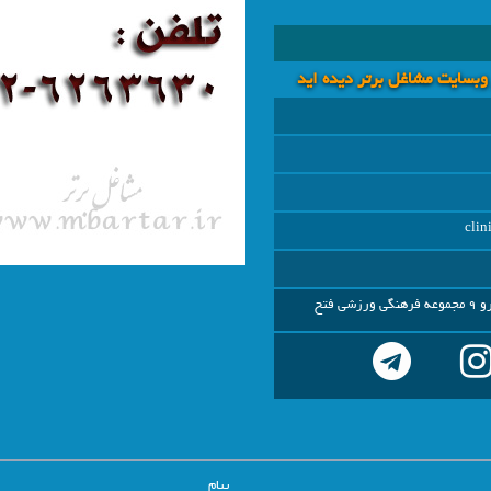
 وبسايت مشاغل برتر دیده اید
cli
 فتح
پیام