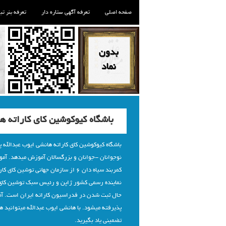
صفحه اصلی
تعرفه آگهی ستاره دار
تعرفه بنر تب
باشگاه کیوکوشین کای کاراته ه
باشگاه کیوکوشین کای کاراته هانشی ایوب عبدالله پ
نوجوانان -جوانان و بزرگسالان آموزش میدهد. آمو
کمربند سیاه دان 6 از سازمان جهانی توشی
نماینده رسمی کشور ژاپن و رئیس سبک توشین کای 
حال ثبت شدن در فدراسیون کاراته ایران است. 
پذیرفته میشود. با هانشی ایوب عبدالله میتوانید 
تضمینی یاد بگیرید.