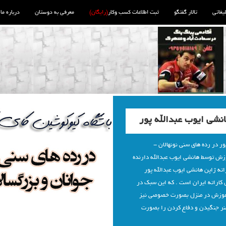
لیغاتی
تالار گفتگو
ثبت اطلاعات کسب وکار
(رایگان)
معرفی به دوستان
درباره ما
انشی ایوب عبدالله پور
ور در رده های سنی نونهالان -
زش توسط هانشی ایوب عبدالله دارنده
ن کای کاراته ژاپن هانشی ایوب عبدالله پور
کاراته ایران است . که این سبک در
آموزش در منزل بصورت خصوصی نیز
هنر جنگیدن و دفاع کردن را بصورت