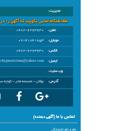
مدیریت:
لطفا هنگام تماس بگویید که آگهی را در
تلفن:
0482-6263630
موبایل:
09141841653
فکس:
0482-6263630
ایمیل:
nichypnoticiran@yahoo.com
وب سایت:
آدرس:
بوکان - مجسمه مادر - کوچه سرو 9 مجموعه فرهنگی ورزشی
تماس با ما
(آگهي دهنده)
نام و نام خانوادگی