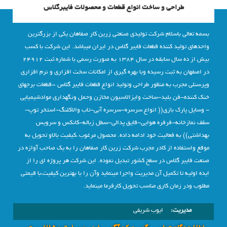
طراحی و ساخت انواع قطعات و محصولات فایبرگلاس
بسمه تعالی باسلام شرکت تولیدی صنعتی زرین کار صفاهان یکی از بزرگترین
واحدهای تولید کننده قطعات فایبر گلاس در ایران میباشد. این شرکت با کسب
بیش از ده سال سابقه در سال 1384 به صورت رسمی با شماره ثبت 24912
در اصفهان به ثبت رسیده وبا بهره گیری از امکانات سخت افزاری و نرم افزاری
وپرسنلی مجرب به منظور طراحی وتولید انواع قطعات فایبر گلاس –قطعات برجهای
خنک کننده-فن بلید-ساخت وایزالاسیون مخازن وحمل ونگهداری موادشیمیایی
- وسایل پارک بازی(( انواع سرسره-سرسره آبی-تاب والاکلنگ-استخر توپ-
سقف نمازخانه-فرفره هوایی-قایق پدالی-سطل زباله-کانکس و سرویس
بهداشتی)) به فعالیت خود ادامه داده. محصول مرغوب ،کیفیت بالاو تحویل به
موقع واستفاده از کادر مجرب شرکت زرین کار صفاهان را به یک صاحب آوازه در
صنعت فایبر گلاس در سطح کشور تبدیل نموده. این شرکت هر پروژه ای را از
ایده اولیه تا تکمیل آن مدیریت واجرا مینماید وآن را با بهترین کیفیت،با قیمتی
مطلوب ودر زمان کاری مناسب تحویل کارفرما مینماید.
مدیریت:
ایوب شریفی