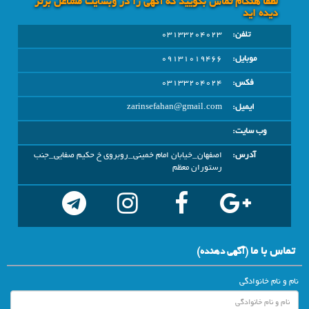
لطفا هنگام تماس بگویید که آگهی را در وبسايت مشاغل برتر
دیده اید
تلفن:
03133204023
موبایل:
09131019466
فکس:
03133204024
ایمیل:
zarinsefahan@gmail.com
وب سایت:
آدرس:
اصفهان_خیابان امام خمینی_روبروی خ حکیم صفایی_جنب
رستوران معظم
تماس با ما
(آگهي دهنده)
نام و نام خانوادگی